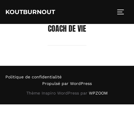
Aller
KOUTBURNOUT
au
PERM
contenu
COACH DE VIE
Politique de confidentialité
Propulsé par WordPress
Thème Inspiro WordPress par
WPZOOM