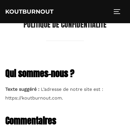
Aller
KOUTBURNOUT
au
PERM
contenu
POLITIQUE DE CONFIDENTIALITÉ
Qui sommes-nous ?
Texte suggéré :
L’adresse de notre site est :
https://koutburnout.com.
Commentaires