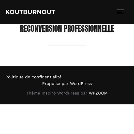
Aller
KOUTBURNOUT
au
PERM
contenu
RECONVERSION PROFESSIONNELLE
Politique de confidentialité
Propulsé par WordPress
Thème Inspiro WordPress par
WPZOOM